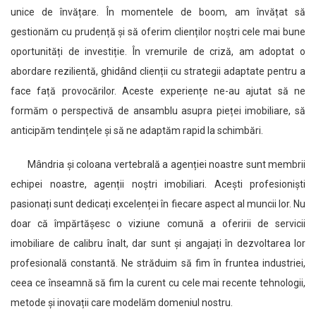
unice de învățare. În momentele de boom, am învățat să
gestionăm cu prudență și să oferim clienților noștri cele mai bune
oportunități de investiție. În vremurile de criză, am adoptat o
abordare rezilientă, ghidând clienții cu strategii adaptate pentru a
face față provocărilor. Aceste experiențe ne-au ajutat să ne
formăm o perspectivă de ansamblu asupra pieței imobiliare, să
anticipăm tendințele și să ne adaptăm rapid la schimbări.
Mândria și coloana vertebrală a agenției noastre sunt membrii
echipei noastre, agenții noștri imobiliari. Acești profesioniști
pasionați sunt dedicați excelenței în fiecare aspect al muncii lor. Nu
doar că împărtășesc o viziune comună a oferirii de servicii
imobiliare de calibru înalt, dar sunt și angajați în dezvoltarea lor
profesională constantă. Ne străduim să fim în fruntea industriei,
ceea ce înseamnă să fim la curent cu cele mai recente tehnologii,
metode și inovații care modelăm domeniul nostru.