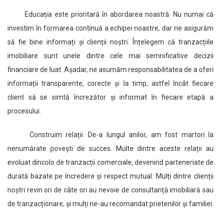
Educația este prioritară în abordarea noastră. Nu numai că
investim în formarea continuă a echipei noastre, dar ne asigurăm
să fie bine informați și clienții noștri. Înțelegem că tranzacțiile
imobiliare sunt unele dintre cele mai semnificative decizii
financiare de luat. Așadar, ne asumăm responsabilitatea de a oferi
informații transparente, corecte și la timp, astfel încât fiecare
client să se simtă încrezător și informat în fiecare etapă a
procesului.
Construim relații. De-a lungul anilor, am fost martori la
nenumărate povești de succes. Multe dintre aceste relații au
evoluat dincolo de tranzacții comerciale, devenind parteneriate de
durată bazate pe încredere și respect mutual. Mulți dintre clienții
noștri revin ori de câte ori au nevoie de consultanță imobiliară sau
de tranzacționare, și mulți ne-au recomandat prietenilor și familiei.