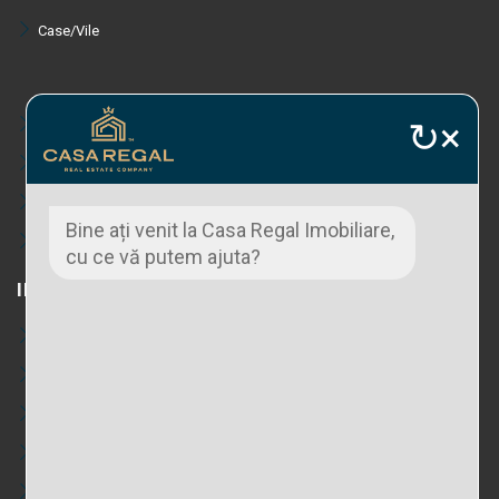
Case/Vile
↻
×
Terenuri
Spatii comerciale
Spatii industriale
Bine ați venit la Casa Regal Imobiliare,
Proprietati zone turistice
cu ce vă putem ajuta?
INCHIRIERI
Apartamente
Case
Spatii comerciale
Spatii industriale
Spatii birou