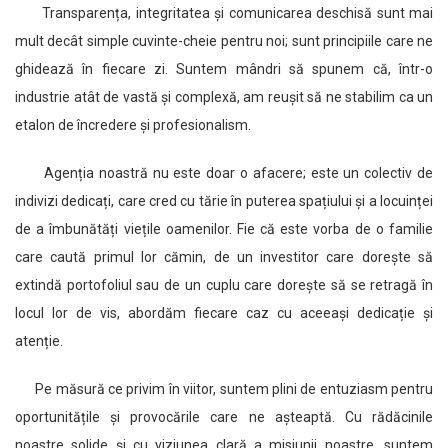
Transparența, integritatea și comunicarea deschisă sunt mai
mult decât simple cuvinte-cheie pentru noi; sunt principiile care ne
ghidează în fiecare zi. Suntem mândri să spunem că, într-o
industrie atât de vastă și complexă, am reușit să ne stabilim ca un
etalon de încredere și profesionalism.
Agenția noastră nu este doar o afacere; este un colectiv de
indivizi dedicați, care cred cu tărie în puterea spațiului și a locuinței
de a îmbunătăți viețile oamenilor. Fie că este vorba de o familie
care caută primul lor cămin, de un investitor care dorește să
extindă portofoliul sau de un cuplu care dorește să se retragă în
locul lor de vis, abordăm fiecare caz cu aceeași dedicație și
atenție.
Pe măsură ce privim în viitor, suntem plini de entuziasm pentru
oportunitățile și provocările care ne așteaptă. Cu rădăcinile
noastre solide și cu viziunea clară a misiunii noastre, suntem