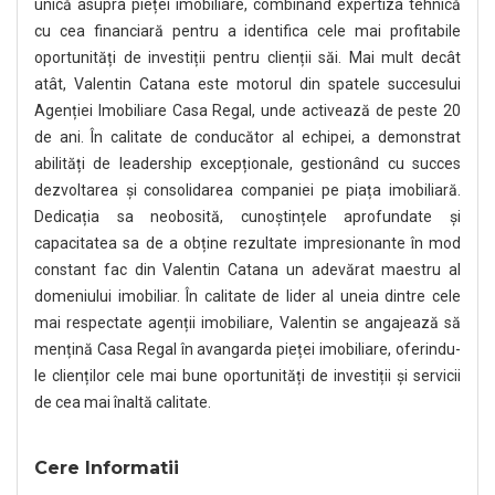
unică asupra pieței imobiliare, combinând expertiza tehnică
cu cea financiară pentru a identifica cele mai profitabile
oportunități de investiții pentru clienții săi. Mai mult decât
atât, Valentin Catana este motorul din spatele succesului
Agenției Imobiliare Casa Regal, unde activează de peste 20
de ani. În calitate de conducător al echipei, a demonstrat
abilități de leadership excepționale, gestionând cu succes
dezvoltarea și consolidarea companiei pe piața imobiliară.
Dedicația sa neobosită, cunoștințele aprofundate și
capacitatea sa de a obține rezultate impresionante în mod
constant fac din Valentin Catana un adevărat maestru al
domeniului imobiliar. În calitate de lider al uneia dintre cele
mai respectate agenții imobiliare, Valentin se angajează să
mențină Casa Regal în avangarda pieței imobiliare, oferindu-
le clienților cele mai bune oportunități de investiții și servicii
de cea mai înaltă calitate.
Cere Informatii