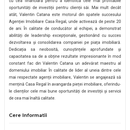
cu cea financiară pentru a identifica cele mai profitabile
oportunități de investiții pentru clienții săi. Mai mult decât
atât, Valentin Catana este motorul din spatele succesului
Agenției Imobiliare Casa Regal, unde activează de peste 20
de ani. În calitate de conducător al echipei, a demonstrat
abilități de leadership excepționale, gestionând cu succes
dezvoltarea și consolidarea companiei pe piața imobiliară.
Dedicația sa neobosită, cunoștințele aprofundate și
capacitatea sa de a obține rezultate impresionante în mod
constant fac din Valentin Catana un adevărat maestru al
domeniului imobiliar. În calitate de lider al uneia dintre cele
mai respectate agenții imobiliare, Valentin se angajează să
mențină Casa Regal în avangarda pieței imobiliare, oferindu-
le clienților cele mai bune oportunități de investiții și servicii
de cea mai înaltă calitate.
Cere Informatii