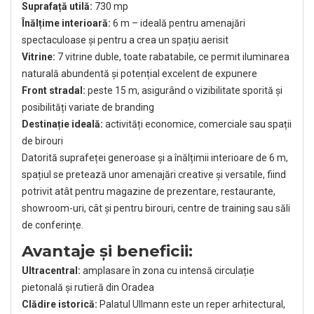
Suprafață utilă:
730 mp
Înălțime interioară:
6 m – ideală pentru amenajări
spectaculoase și pentru a crea un spațiu aerisit
Vitrine:
7 vitrine duble, toate rabatabile, ce permit iluminarea
naturală abundentă și potențial excelent de expunere
Front stradal:
peste 15 m, asigurând o vizibilitate sporită și
posibilități variate de branding
Destinație ideală:
activități economice, comerciale sau spații
de birouri
Datorită suprafeței generoase și a înălțimii interioare de 6 m,
spațiul se pretează unor amenajări creative și versatile, fiind
potrivit atât pentru magazine de prezentare, restaurante,
showroom-uri, cât și pentru birouri, centre de training sau săli
de conferințe.
Avantaje și beneficii:
Ultracentral:
amplasare în zona cu intensă circulație
pietonală și rutieră din Oradea
Clădire istorică:
Palatul Ullmann este un reper arhitectural,