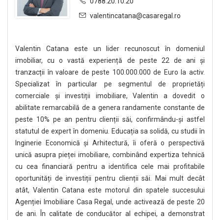
0788.20.10.20
valentincatana@casaregal.ro
Valentin Catana este un lider recunoscut în domeniul
imobiliar, cu o vastă experiență de peste 22 de ani și
tranzacții în valoare de peste 100.000.000 de Euro la activ.
Specializat în particular pe segmentul de proprietăți
comerciale și investiții imobiliare, Valentin a dovedit o
abilitate remarcabilă de a genera randamente constante de
peste 10% pe an pentru clienții săi, confirmându-și astfel
statutul de expert în domeniu. Educația sa solidă, cu studii în
Inginerie Economică și Arhitectură, îi oferă o perspectivă
unică asupra pieței imobiliare, combinând expertiza tehnică
cu cea financiară pentru a identifica cele mai profitabile
oportunități de investiții pentru clienții săi. Mai mult decât
atât, Valentin Catana este motorul din spatele succesului
Agenției Imobiliare Casa Regal, unde activează de peste 20
de ani. În calitate de conducător al echipei, a demonstrat