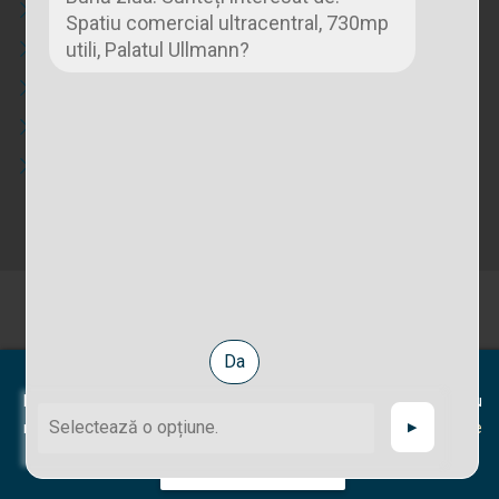
Apartamente
Spatiu comercial ultracentral, 730mp
utili, Palatul Ullmann?
Case
Spatii comerciale
Spatii industriale
Spatii birou
© 2026 Casa Regal Imobiliare | Toate drepturile rezervate |
Prelucrarea datelor cu caracter personal
|
Politica de
Da
Casa Regal Imobiliare utilizeaza cookie-uri.
confidentialitate
Prin continuarea navigarii sunteti de acord cu utilizarea lor. Pentru
mai multe informatii, va rugam sa cititi
Politica privind cookie-urile
▶
SUNT DE ACORD