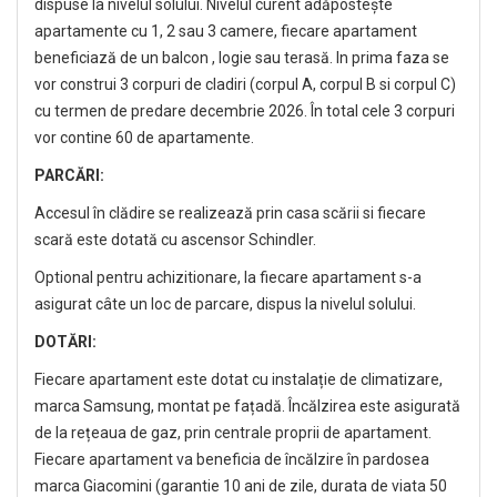
dispuse la nivelul solului. Nivelul curent adăpostește
apartamente cu 1, 2 sau 3 camere, fiecare apartament
beneficiază de un balcon , logie sau terasă. In prima faza se
vor construi 3 corpuri de cladiri (corpul A, corpul B si corpul C)
cu termen de predare decembrie 2026. În total cele 3 corpuri
vor contine 60 de apartamente.
PARCĂRI:
Accesul în clădire se realizează prin casa scării si fiecare
scară este dotată cu ascensor Schindler.
Optional pentru achizitionare, la fiecare apartament s-a
asigurat câte un loc de parcare, dispus la nivelul solului.
DOTĂRI:
Fiecare apartament este dotat cu instalație de climatizare,
marca Samsung, montat pe fațadă. Încălzirea este asigurată
de la rețeaua de gaz, prin centrale proprii de apartament.
Fiecare apartament va beneficia de încălzire în pardosea
marca Giacomini (garantie 10 ani de zile, durata de viata 50