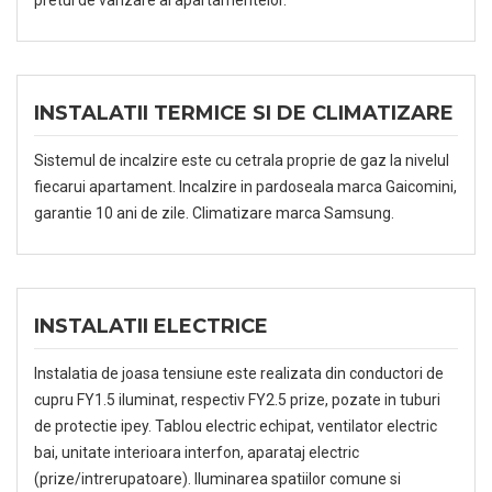
pretul de vanzare al apartamentelor.
INSTALATII TERMICE SI DE CLIMATIZARE
Sistemul de incalzire este cu cetrala proprie de gaz la nivelul
fiecarui apartament. Incalzire in pardoseala marca Gaicomini,
garantie 10 ani de zile. Climatizare marca Samsung.
INSTALATII ELECTRICE
Instalatia de joasa tensiune este realizata din conductori de
cupru FY1.5 iluminat, respectiv FY2.5 prize, pozate in tuburi
de protectie ipey. Tablou electric echipat, ventilator electric
bai, unitate interioara interfon, aparataj electric
(prize/intrerupatoare). Iluminarea spatiilor comune si