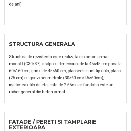
de ani).
STRUCTURA GENERALA
Structura de rezistenta este realizata din beton armat
monolit (C30/37), stalpi cu dimensiuni de la 45×45 cm pana la
60×160 cm, grinzi de 45×60 cm, planseele sunt tip dala, placa
(25 cm) cu grinzi perimetrale (30×60 cm/45×60cm),
inaltimea utila de etaj este de 2.65m, iar fundatia este un
radier general din beton armat.
FATADE / PERETI SI TAMPLARIE
EXTERIOARA