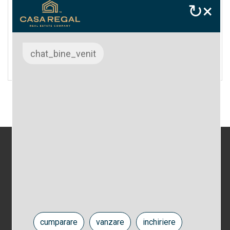
↻
×
chat_bine_venit
TRIMITE MESAJ
CASA REGAL IMOBILIARE
cumparare
vanzare
inchiriere