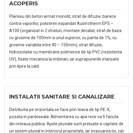
ACOPERIS
Planseu din beton armat monolit, strat de difuzie, bariera
contra vaporilor, polistiren expandat Austrotherm EPS –
A100 (organizat in 2 straturi, montate decalat, strat de baza
cu grosime de 100mm si unul superior, cu panta de 1%, cu
grosime variabila intre 40 – 150mm), strat difuzie,
hidroizolatie cu membrane polimerice de tip PVC (rezistenta
UV), fixate mecanica la imbinari, iar suprapunerile etansate
prin lipire la cald.
INSTALATII SANITARE SI CANALIZARE
Distributia pe orizontala se face prin teava de tip PE-X,
pozata in pardoseala. Alimentarea cu apa rece va fi facuta
din reteaua publica. Apele pluviale sunt preluate si captate de
un sistem pluvial in interiorul proprietatii, iar evacuarea lor, cat